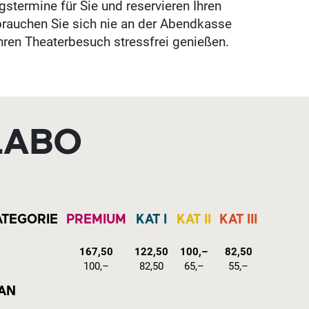
gstermine für Sie und reservieren Ihren
auchen Sie sich nie an der Abendkasse
hren Theaterbesuch stressfrei genießen.
LABO
ATEGORIE
PREMIUM
KAT I
KAT II
KAT III
167,50
122,50
100,–
82,50
100,–
82,50
65,–
55,–
AN