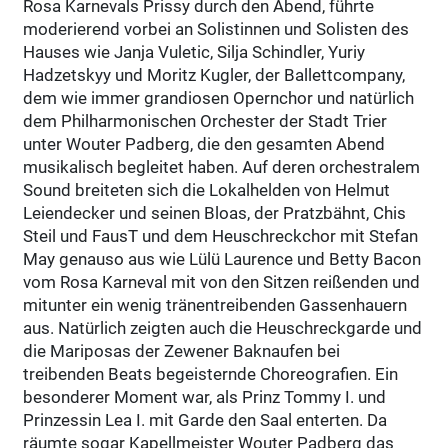
Rosa Karnevals Prissy durch den Abend, führte
moderierend vorbei an Solistinnen und Solisten des
Hauses wie Janja Vuletic, Silja Schindler, Yuriy
Hadzetskyy und Moritz Kugler, der Ballettcompany,
dem wie immer grandiosen Opernchor und natürlich
dem Philharmonischen Orchester der Stadt Trier
unter Wouter Padberg, die den gesamten Abend
musikalisch begleitet haben. Auf deren orchestralem
Sound breiteten sich die Lokalhelden von Helmut
Leiendecker und seinen Bloas, der Pratzbähnt, Chis
Steil und FausT und dem Heuschreckchor mit Stefan
May genauso aus wie Lülü Laurence und Betty Bacon
vom Rosa Karneval mit von den Sitzen reißenden und
mitunter ein wenig tränentreibenden Gassenhauern
aus. Natürlich zeigten auch die Heuschreckgarde und
die Mariposas der Zewener Baknaufen bei
treibenden Beats begeisternde Choreografien. Ein
besonderer Moment war, als Prinz Tommy I. und
Prinzessin Lea I. mit Garde den Saal enterten. Da
räumte sogar Kapellmeister Wouter Padberg das