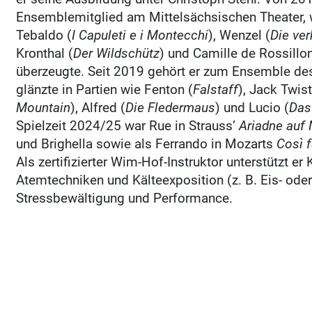
Ensemblemitglied am Mittelsächsischen Theater, w
Tebaldo (
I Capuleti e i Montecchi
), Wenzel (
Die ver
Kronthal (
Der Wildschütz
) und Camille de Rossillon
überzeugte. Seit 2019 gehört er zum Ensemble des
glänzte in Partien wie Fenton (
Falstaff
), Jack Twist
Mountain
), Alfred (
Die Fledermaus
) und Lucio (
Das
Spielzeit 2024/25 war Rue in Strauss’
Ariadne auf
und Brighella sowie als Ferrando in Mozarts
Così f
Als zertifizierter Wim-Hof-Instruktor unterstützt er
Atemtechniken und Kälteexposition (z. B. Eis- oder
Stressbewältigung und Performance.