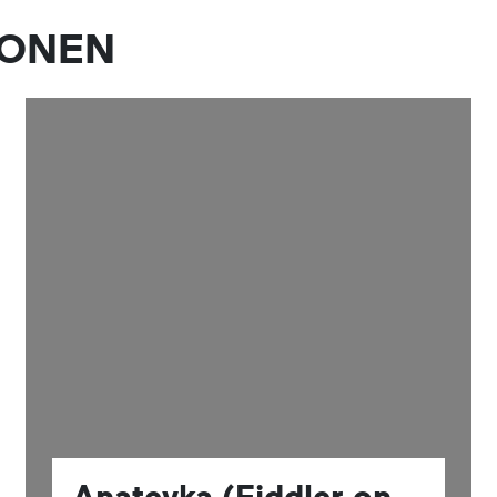
IONEN
Anatevka (Fiddler on