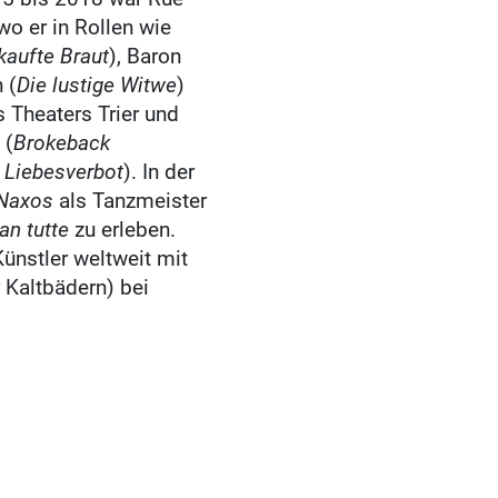
o er in Rollen wie
kaufte Braut
), Baron
 (
Die lustige Witwe
)
 Theaters Trier und
 (
Brokeback
 Liebesverbot
). In der
 Naxos
als Tanzmeister
an tutte
zu erleben.
 Künstler weltweit mit
 Kaltbädern) bei