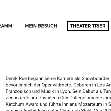
RAMM
MEIN BESUCH
THEATER TRIER
Derek Rue begann seine Karriere als Snowboarder
bevor er sich der Oper widmete. Geboren in Los Ang
Französisch und Musik in Lyon. Sein Debüt als Ta
Zauberflöte
am Pasadena City College brachte ihm
Ketchum Award und führte ihn ans Mozarteum in Sal
er seine Ausbildung unter Christoph Stehl. Von 2