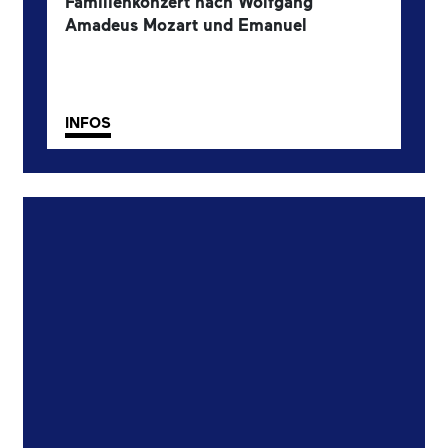
Familienkonzert nach Wolfgang
Amadeus Mozart und Emanuel
Schikaneder.
1. Familienkonzert
INFOS