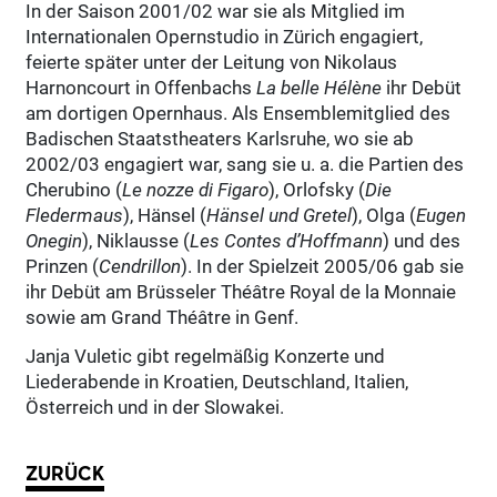
In der Saison 2001/02 war sie als Mitglied im
Internationalen Opernstudio in Zürich engagiert,
feierte später unter der Leitung von Nikolaus
Harnoncourt in Offenbachs
La belle Hélène
ihr Debüt
am dortigen Opernhaus. Als Ensemblemitglied des
Badischen Staatstheaters Karlsruhe, wo sie ab
2002/03 engagiert war, sang sie u. a. die Partien des
Cherubino (
Le nozze di Figaro
), Orlofsky (
Die
Fledermaus
), Hänsel (
Hänsel und Gretel
), Olga (
Eugen
Onegin
), Niklausse (
Les Contes d’Hoffmann
) und des
Prinzen (
Cendrillon
). In der Spielzeit 2005/06 gab sie
ihr Debüt am Brüsseler Théâtre Royal de la Monnaie
sowie am Grand Théâtre in Genf.
Janja Vuletic gibt regelmäßig Konzerte und
Liederabende in Kroatien, Deutschland, Italien,
Österreich und in der Slowakei.
ZURÜCK