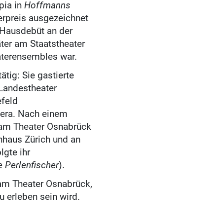
pia in
Hoffmanns
rpreis ausgezeichnet
s Hausdebüt an der
ter am Staatstheater
aterensembles war.
ätig: Sie gastierte
 Landestheater
efeld
era. Nach einem
m Theater Osnabrück
rnhaus Zürich und an
lgte ihr
e Perlenfischer
).
am Theater Osnabrück,
u erleben sein wird.