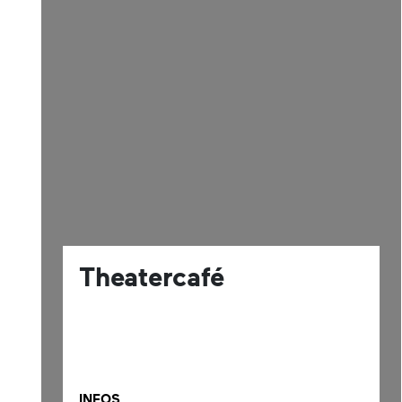
Theatercafé
INFOS