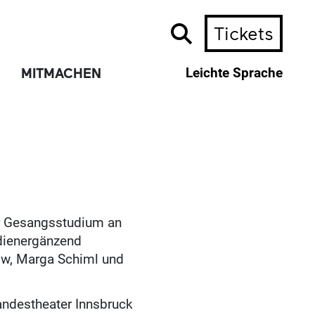
Tickets
MITMACHEN
Leichte Sprache
hr Gesangsstudium an
dienergänzend
ow, Marga Schiml und
Landestheater Innsbruck