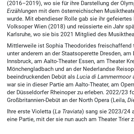
(2016–2019), wo sie für ihre Darstellung der Olym
Erzählungen
mit dem österreichischen Musiktheate
wurde. Mit ebendieser Rolle gab sie ihr gefeierte
Volksoper Wien (2018) und reüssierte ein Jahr spä
Karlsruhe, wo sie bis 2021 Mitglied des Musikthe
Mittlerweile ist Sophia Theodorides freischaffend t
unter anderem an der Staatsoperette Dresden, am
Innsbruck, am Aalto-Theater Essen, am Theater Kr
Mönchengladbach und an der Nederlandse Reisop
beeindruckenden Debüt als
Lucia di Lammermoor
a
war sie in dieser Partie am Aalto-Theater, am Ope
der Düsseldorfer Rheinoper zu erleben. 2022/23 fo
Großbritannien-Debüt an der North Opera (Leila,
Di
Ihre erste Violetta (
La Traviata
) sang sie 2023/24 
eine Partie, mit der sie nun auch am Theater Trier z