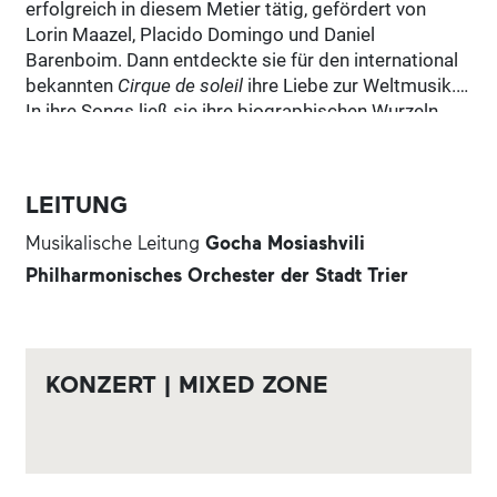
erfolgreich in diesem Metier tätig, gefördert von
Lorin Maazel, Placido Domingo und Daniel
Barenboim. Dann entdeckte sie für den international
bekannten
Cirque de soleil
ihre Liebe zur Weltmusik.
In ihre Songs ließ sie ihre biographischen Wurzeln
und Erfahrungen einfließen, die algerische Herkunft
ihrer Familie, ihre eigene französische Heimat und
ihre Wahlheimat Valencia.
LEITUNG
Musikalische Leitung
Gocha Mosiashvili
Philharmonisches Orchester der Stadt Trier
KONZERT | MIXED ZONE