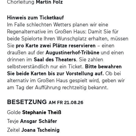
Chorleitung
Martin Folz
Hinweis zum Ticketkauf
Im Falle schlechten Wetters planen wir eine
Regenalternative im Großen Haus: Damit Sie für
beide Spielorte Ihren Wunschplatz erhalten, müssen
Sie
pro Karte zwei Plätze reservieren
– einen
draußen auf der
Augustinerhof-Tribüne
und einen
drinnen im
Saal des Theaters
. Sie zahlen
selbstverständlich nur ein Ticket.
Bitte bewahren
Sie beide Karten bis zur Vorstellung auf.
Ob bei
alternativ im Großen Haus gespielt wird, geben wir
am Tag der Aufführung rechtzeitig bekannt.
BESETZUNG
AM FR
21.08.
26
Golde
Stephanie Theiß
Tevje
Ansgar Schäfer
Zeitel
Joana Tscheinig