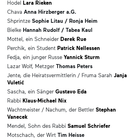
Hodel
Lara Rieken
Chava
Anna Hirzberger a.G.
Shprintze
Sophie Litau / Ronja Heim
Bielke
Hannah Rudolf / Tabea Kaul
Mottel, ein Schneider
Derek Rue
Perchik, ein Student
Patrick Nellessen
Fedja, ein junger Russe
Yannick Sturm
Lazar Wolf, Metzger
Thomas Peters
Jente, die Heiratsvermittlerin / Fruma Sarah
Janja
Vuletić
Sascha, ein Sänger
Gustavo Eda
Rabbi
Klaus-Michael Nix
Wachtmeister / Nachum, der Bettler
Stephan
Vanecek
Mendel, Sohn des Rabbi
Samuel Schriefer
Motschach, der Wirt
Tim Heisse