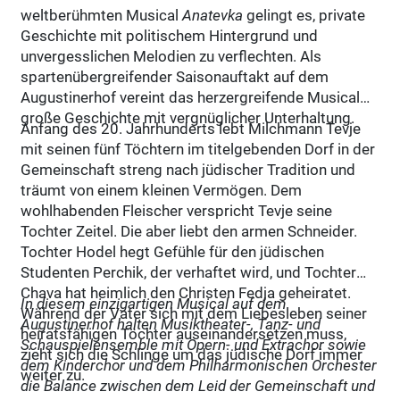
weltberühmten Musical
Anatevka
gelingt es, private
Geschichte mit politischem Hintergrund und
unvergesslichen Melodien zu verflechten. Als
spartenübergreifender Saisonauftakt auf dem
Augustinerhof vereint das herzergreifende Musical
große Geschichte mit vergnüglicher Unterhaltung.
Anfang des 20. Jahrhunderts lebt Milchmann Tevje
mit seinen fünf Töchtern im titelgebenden Dorf in der
Gemeinschaft streng nach jüdischer Tradition und
träumt von einem kleinen Vermögen. Dem
wohlhabenden Fleischer verspricht Tevje seine
Tochter Zeitel. Die aber liebt den armen Schneider.
Tochter Hodel hegt Gefühle für den jüdischen
Studenten Perchik, der verhaftet wird, und Tochter
Chava hat heimlich den Christen Fedja geheiratet.
In diesem einzigartigen Musical auf dem
Während der Vater sich mit dem Liebesleben seiner
Augustinerhof halten Musiktheater-, Tanz- und
heiratsfähigen Töchter auseinandersetzen muss,
Schauspielensemble mit Opern- und Extrachor sowie
zieht sich die Schlinge um das jüdische Dorf immer
dem Kinderchor und dem Philharmonischen Orchester
weiter zu.
die Balance zwischen dem Leid der Gemeinschaft und