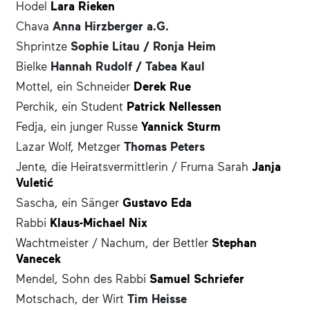
Hodel
Lara Rieken
Chava
Anna Hirzberger a.G.
Shprintze
Sophie Litau / Ronja Heim
Bielke
Hannah Rudolf / Tabea Kaul
Mottel, ein Schneider
Derek Rue
Perchik, ein Student
Patrick Nellessen
Fedja, ein junger Russe
Yannick Sturm
Lazar Wolf, Metzger
Thomas Peters
Jente, die Heiratsvermittlerin / Fruma Sarah
Janja
Vuletić
Sascha, ein Sänger
Gustavo Eda
Rabbi
Klaus-Michael Nix
Wachtmeister / Nachum, der Bettler
Stephan
Vanecek
Mendel, Sohn des Rabbi
Samuel Schriefer
Motschach, der Wirt
Tim Heisse