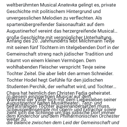
weltberühmten Musical
Anatevka
gelingt es, private
Geschichte mit politischem Hintergrund und
unvergesslichen Melodien zu verflechten. Als
spartenübergreifender Saisonauftakt auf dem
Augustinerhof vereint das herzergreifende Musical
große Geschichte mit vergnüglicher Unterhaltung.
Anfang des 20. Jahrhunderts lebt Milchmann Tevje
mit seinen fünf Töchtern im titelgebenden Dorf in der
Gemeinschaft streng nach jüdischer Tradition und
träumt von einem kleinen Vermögen. Dem
wohlhabenden Fleischer verspricht Tevje seine
Tochter Zeitel. Die aber liebt den armen Schneider.
Tochter Hodel hegt Gefühle für den jüdischen
Studenten Perchik, der verhaftet wird, und Tochter
Chava hat heimlich den Christen Fedja geheiratet.
In diesem einzigartigen Musical auf dem
Während der Vater sich mit dem Liebesleben seiner
Augustinerhof halten Musiktheater-, Tanz- und
heiratsfähigen Töchter auseinandersetzen muss,
Schauspielensemble mit Opern- und Extrachor sowie
zieht sich die Schlinge um das jüdische Dorf immer
dem Kinderchor und dem Philharmonischen Orchester
weiter zu.
die Balance zwischen dem Leid der Gemeinschaft und