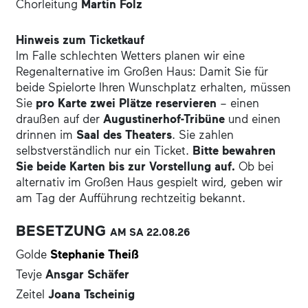
Chorleitung
Martin Folz
Hinweis zum Ticketkauf
Im Falle schlechten Wetters planen wir eine
Regenalternative im Großen Haus: Damit Sie für
beide Spielorte Ihren Wunschplatz erhalten, müssen
Sie
pro Karte zwei Plätze reservieren
– einen
draußen auf der
Augustinerhof-Tribüne
und einen
drinnen im
Saal des Theaters
. Sie zahlen
selbstverständlich nur ein Ticket.
Bitte bewahren
Sie beide Karten bis zur Vorstellung auf.
Ob bei
alternativ im Großen Haus gespielt wird, geben wir
am Tag der Aufführung rechtzeitig bekannt.
BESETZUNG
AM SA
22.08.
26
Golde
Stephanie Theiß
Tevje
Ansgar Schäfer
Zeitel
Joana Tscheinig