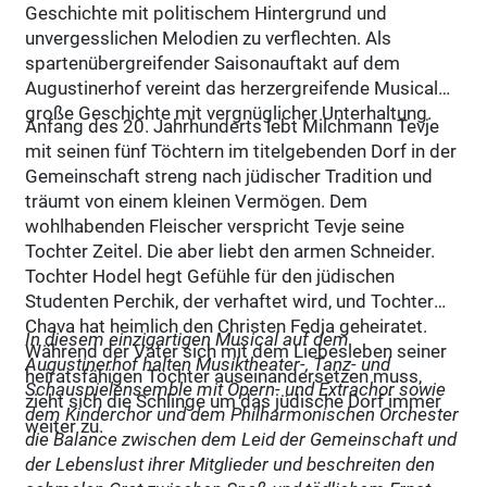
Geschichte mit politischem Hintergrund und
unvergesslichen Melodien zu verflechten. Als
spartenübergreifender Saisonauftakt auf dem
Augustinerhof vereint das herzergreifende Musical
große Geschichte mit vergnüglicher Unterhaltung.
Anfang des 20. Jahrhunderts lebt Milchmann Tevje
mit seinen fünf Töchtern im titelgebenden Dorf in der
Gemeinschaft streng nach jüdischer Tradition und
träumt von einem kleinen Vermögen. Dem
wohlhabenden Fleischer verspricht Tevje seine
Tochter Zeitel. Die aber liebt den armen Schneider.
Tochter Hodel hegt Gefühle für den jüdischen
Studenten Perchik, der verhaftet wird, und Tochter
Chava hat heimlich den Christen Fedja geheiratet.
In diesem einzigartigen Musical auf dem
Während der Vater sich mit dem Liebesleben seiner
Augustinerhof halten Musiktheater-, Tanz- und
heiratsfähigen Töchter auseinandersetzen muss,
Schauspielensemble mit Opern- und Extrachor sowie
zieht sich die Schlinge um das jüdische Dorf immer
dem Kinderchor und dem Philharmonischen Orchester
weiter zu.
die Balance zwischen dem Leid der Gemeinschaft und
der Lebenslust ihrer Mitglieder und beschreiten den