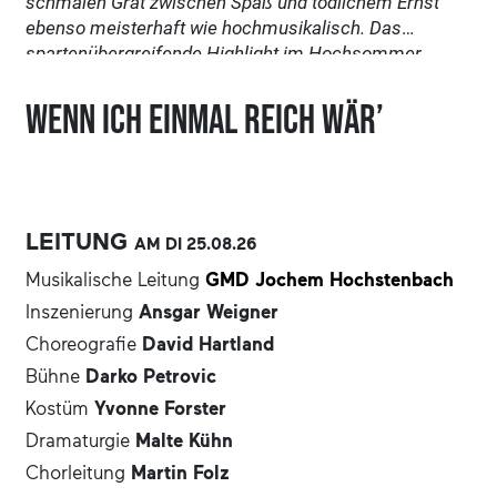
schmalen Grat zwischen Spaß und tödlichem Ernst
ebenso meisterhaft wie hochmusikalisch. Das
spartenübergreifende Highlight im Hochsommer.
Wenn ich einmal reich wär’
LEITUNG
AM DI
25.08.
26
Musikalische Leitung
GMD Jochem Hochstenbach
Inszenierung
Ansgar Weigner
Choreografie
David Hartland
Bühne
Darko Petrovic
Kostüm
Yvonne Forster
Dramaturgie
Malte Kühn
Chorleitung
Martin Folz