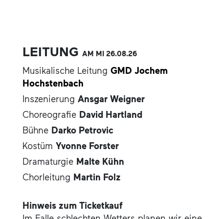
LEITUNG
AM MI
26.08.
26
Musikalische Leitung
GMD Jochem
Hochstenbach
Inszenierung
Ansgar Weigner
Choreografie
David Hartland
Bühne
Darko Petrovic
Kostüm
Yvonne Forster
Dramaturgie
Malte Kühn
Chorleitung
Martin Folz
Hinweis zum Ticketkauf
Im Falle schlechten Wetters planen wir eine