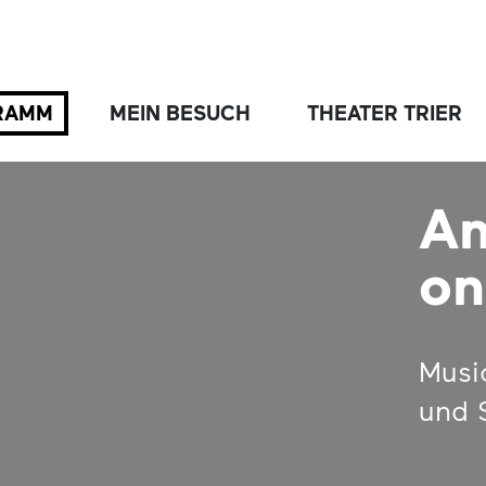
RAMM
MEIN BESUCH
THEATER TRIER
An
on
Musi
und 