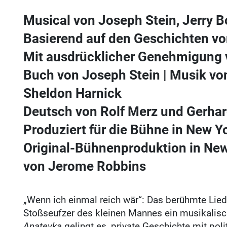
Musical von Joseph Stein, Jerry 
Basierend auf den Geschichten v
Mit ausdrücklicher Genehmigung 
Buch von Joseph Stein | Musik vo
Sheldon Harnick
Deutsch von Rolf Merz und Gerha
Produziert für die Bühne in New Y
Original-Bühnenproduktion in New 
von Jerome Robbins
„Wenn ich einmal reich wär“: Das berühmte Lie
Stoßseufzer des kleinen Mannes ein musikali
Anatevka
gelingt es, private Geschichte mit po