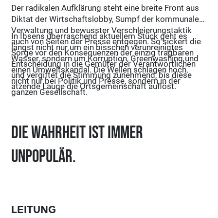
Der radikalen Aufklärung steht eine breite Front aus
Diktat der Wirtschaftslobby, Sumpf der kommunalen
Verwaltung und bewusster Verschleierungstaktik
In Ibsens überraschend aktuellem Stück geht es
auch von Seiten der Presse entgegen. So sickert die
längst nicht nur um ein bisschen verunreinigtes
Sorge vor den Konsequenzen der einzig tragbaren
Wasser, sondern um Korruption, Greenwashing und
Entscheidung in die Gemüter der Verantwortlichen
einen Umweltskandal. Die Wellen schlagen hoch,
und vergiftet die Stimmung zunehmend, bis diese
nicht nur bei Politik und Presse, sondern in der
ätzende Lauge die Ortsgemeinschaft auflöst.
ganzen Gesellschaft.
Die Wahrheit ist immer
unpopulär.
LEITUNG