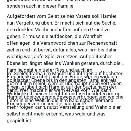
sondern auch in dieser Familie.
Aufgefordert vom Geist seines Vaters soll Hamlet
nun Vergeltung üben. Er macht sich auf die Suche,
den dunklen Machenschaften auf den Grund zu
gehen. Er muss sie aufdecken, die Wahrheit
offenlegen, die Verantwortlichen zur Rechenschaft
ziehen und ist bereit, dafür alles, was ihm bis dahin
wichtig war, aufs Spiel zu setzen. Auf politischer
Ebene ist längst alles ins Wanken geraten, durch die
Familie geht ein tiefer Riss und auch im
Im Seelendrama um Macht und Intrigen auf höchster
Freundeskreis stellt sich die Frage, wer es wirklich
politischer Ebene bis in den engsten Familienkreis
gut mit ihm meint, wem er überhaupt noch vertrauen
hinein, grübelt sich Hamlet auf der Suche nach der
kann. Wer macht hier wem etwas vor? Wie kann
Wirklichkeit, seiner Identität und Verbündeten immer
Hamlet überzeugende Beweise erbringen und welche
tiefer in eine Welt, in die ihm bald schon niemand
Konsequenzen ziehen die nach sich?
mehr folgen kann, nutzt Verstellung und Wahn bis er
selbst nicht mehr erkennt, was wahr und was
gespielt ist.