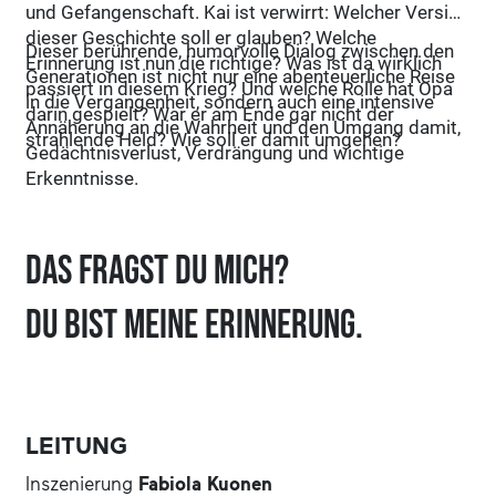
und Gefangenschaft. Kai ist verwirrt: Welcher Version
dieser Geschichte soll er glauben? Welche
Dieser berührende, humorvolle Dialog zwischen den
Erinnerung ist nun die richtige? Was ist da wirklich
Generationen ist nicht nur eine abenteuerliche Reise
passiert in diesem Krieg? Und welche Rolle hat Opa
in die Vergangenheit, sondern auch eine intensive
darin gespielt? War er am Ende gar nicht der
Annäherung an die Wahrheit und den Umgang damit,
strahlende Held? Wie soll er damit umgehen?
Gedächtnisverlust, Verdrängung und wichtige
Erkenntnisse.
Das fragst du mich?
Du bist meine Erinnerung.
LEITUNG
Inszenierung
Fabiola Kuonen