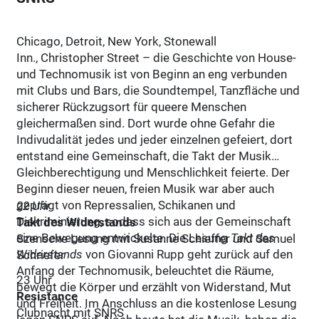
Chicago, Detroit, New York, Stonewall
Inn., Christopher Street – die Geschichte von House-
und Technomusik ist von Beginn an eng verbunden
mit Clubs und Bars, die Soundtempel, Tanzfläche und
sicherer Rückzugsort für queere Menschen
gleichermaßen sind. Dort wurde ohne Gefahr die
Indivudalität jedes und jeder einzelnen gefeiert, dort
entstand eine Gemeinschaft, die Takt der Musik
Gleichberechtigung und Menschlichkeit feierte. Der
Beginn dieser neuen, freien Musik war aber auch
geprägt von Repressalien, Schikanen und
22 Uhr
Diskriminierung, sodass sich aus der Gemeinschaft
Takt des Widerstands
eine Bewegung entwickelte. Die Lesung
Takt des
Szensche Lesung mit Susanne Schieffer und Samuel
Widerstands
von Giovanni Rupp geht zurück auf den
Schriefer
Anfang der Technomusik, beleuchtet die Räume,
23 Uhr
bewegt die Körper und erzählt von Widerstand, Mut
Resistance
und Freiheit. Im Anschluss an die kostenlose Lesung
Clubnacht mit SNRS