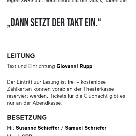
legen SNRS auf. Noch heute hat die Musik, haben die
Räume, haben die feiernden Menschen nichts von der
Dringlichkeit des Drangs nach Freiheit verloren. Feiert
„Dann setzt der Takt ein.“
mit uns!
LEITUNG
Text und Einrichtung
Giovanni Rupp
Der Eintritt zur Lesung ist frei – kostenlose
Zählkarten können vorab an der Theaterkasse
reserviert werden. Tickets für die Clubnacht gibt es
nur an der Abendkasse.
BESETZUNG
Mit
Susanne Schieffer
/
Samuel Schriefer