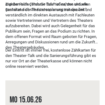
ergeben sich durch die Baumaßnahme und wie
Ziel der Reihe „Theater Talk“ ist es, den aktuellen
gestaltet sich die Kostenplanung mit der Zeit?
Sachstand der Theatersanierung transparent und
verständlich im direkten Austausch mit Fachleuten
sowie Vertreterinnen und Vertretern des Theaters
aufzubereiten. Dabei wird auch Gelegenheit für das
Publikum sein, Fragen an das Podium zu richten. In
dem offenen Format wird Raum geboten für Fragen,
Anregungen und Diskussionen rund um die Zukunft
des Theatergebäudes.
Der Eintritt ist immer frei, kostenlose Zählkarten für
den Theater-Talk und die Sanierungsführung gibt es
nur vor Ort an der Theaterkasse und können nicht
online reserviert werden.
Mo
15.06.
26