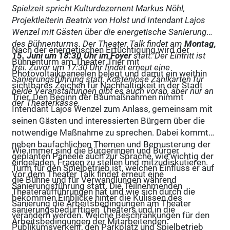
Spielzeit spricht Kulturdezernent Markus Nöhl,
Projektleiterin Beatrix von Holst und Intendant Lajos
Wenzel mit Gästen über die energetische Sanierung
des Bühnenturms. Der Theater Talk findet am
Montag,
Nach der energetischen Ertüchtigung wird der
15. Juni um 18:30 Uhr im Foyer
statt. Der Eintritt ist
Bühnenturm am Theater Trier mit
frei. Zuvor um 17:30 Uhr findet erneut eine
Photovoltaikpaneelen belegt und damit ein weithin
Sanierungsführung statt. Kostenlose Zählkarten für
sichtbares Zeichen für Nachhaltigkeit in der Stadt
beide Veranstaltungen gibt es auch vorab, aber nur an
Trier. Den Beginn der Baumaßnahmen nimmt
der Theaterkasse.
Intendant Lajos Wenzel zum Anlass, gemeinsam mit
seinen Gästen und interessierten Bürgern über die
notwendige Maßnahme zu sprechen. Dabei kommt
neben baufachlichen Themen und Bemusterung der
Wie immer sind die Bürgerinnen und Bürger
geplanten Paneele auch zur Sprache, wie wichtig der
eingeladen, Fragen zu stellen und mitzudiskutieren.
Turm für den Spielbetrieb ist, welchen Einfluss er auf
Vor dem Theater Talk findet erneut eine
die Bühne und für Verwandlungen während
Sanierungsführung statt. Die Teilnehmenden
Theateraufführungen hat und wie sich durch die
bekommen Einblicke hinter die Kulissen des
Sanierung die Arbeitsbedingungen am Theater
sanierungsbedürftigen Theaters und in die
verändern werden. Welche Beschränkungen für den
Arbeitsbedingungen der Mitarbeitenden.
Publikumsverkehr, den Parkplatz und Spielbetrieb