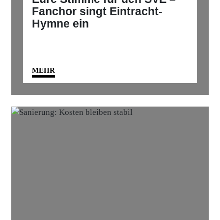
Fanchor singt Eintracht-
Hymne ein
MEHR